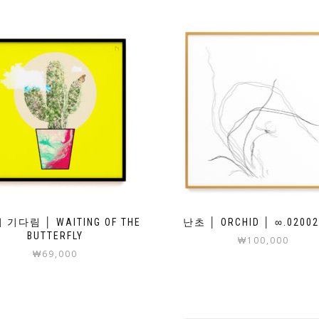
기다림 │ WAITING OF THE
난초 │ ORCHID │ ∞.02002
BUTTERFLY
₩
100,000
₩
69,000