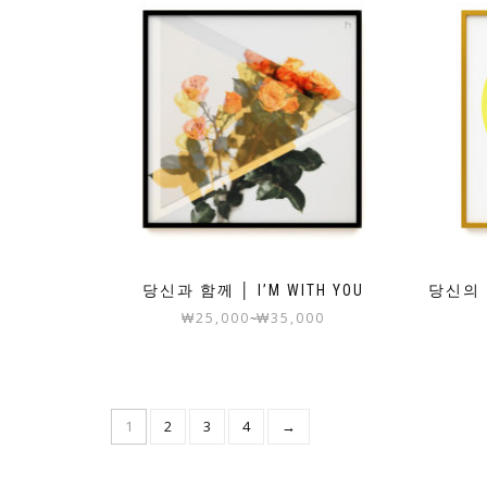
당신과 함께 │ I’M WITH YOU
당신의 
₩
25,000
₩
35,000
~
1
2
3
4
→