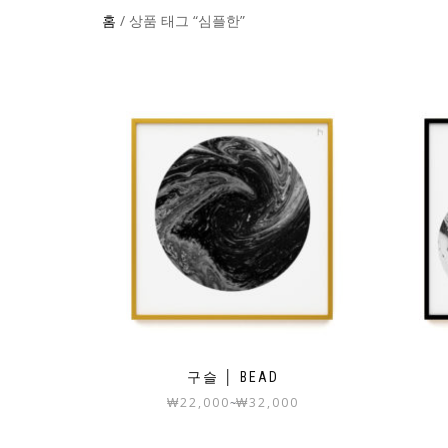
홈
/ 상품 태그 “심플한”
구슬 │ BEAD
₩
22,000
₩
32,000
~