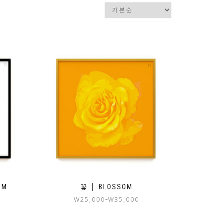
UM
꽃 │ BLOSSOM
₩
25,000
₩
35,000
~