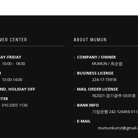
MER CENTER
ABOUT MUMUN
AY-FRIDAY
COMPANY / OWNER
10:00 – 18:00
MUMUN / 최순엽
H
BUSINESS LICENSE
13:00-14:00
224-17-73918
ND, HOLIDAY OFF
MAIL ORDER LICENSE
제2021-경기광주-0335호
NTER
010 2055 1136
BANK INFO
기업은행 242-126456-01-
E-MAIL
mumunkunst@gmail.