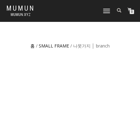
MUMUN
토
0
MUMUN.XYZ
글
내
비
게
이
홈
/
SMALL FRAME
/ 나뭇가지 │ branch
션