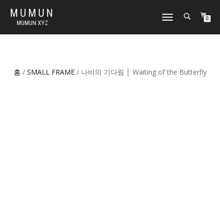
MUMUN
토
0
MUMUN.XYZ
글
내
비
게
이
홈
/
SMALL FRAME
/ 나비의 기다림 │ Waiting of the Butterfly
션