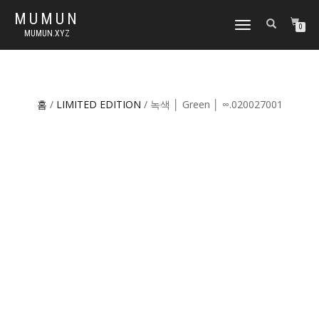
MUMUN
토
0
MUMUN.XYZ
글
내
비
게
이
홈
/
LIMITED EDITION
/ 녹색 │ Green │ ∞.020027001
션