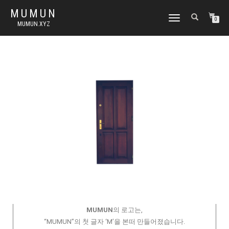
MUMUN
토
0
MUMUN.XYZ
글
내
비
게
이
션
MUMUN
의 로고는,
“MUMUN”의 첫 글자 ‘M’을 본떠 만들어졌습니다.