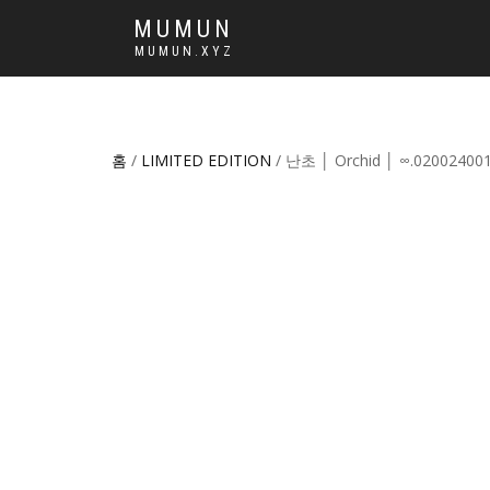
MUMUN
MUMUN.XYZ
홈
/
LIMITED EDITION
/ 난초 │ Orchid │ ∞.02002400