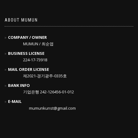
ABOUT MUMUN
COMPANY / OWNER
MUMUN / 최순엽
BUSINESS LICENSE
224-17-73918
MAIL ORDER LICENSE
제2021-경기광주-0335호
BANK INFO
기업은행 242-126456-01-012
E-MAIL
mumunkunst@gmail.com