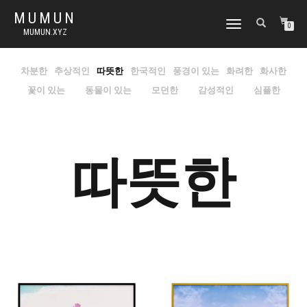
MUMUN
토
0
MUMUN.XYZ
글
내
비
차분한
추상적인
따뜻한
한국적인
풍경이 있는
화려한
화사한
게
꽃이 있는
동물이 있는
모던한
감성적인
심플한
이
션
따뜻한