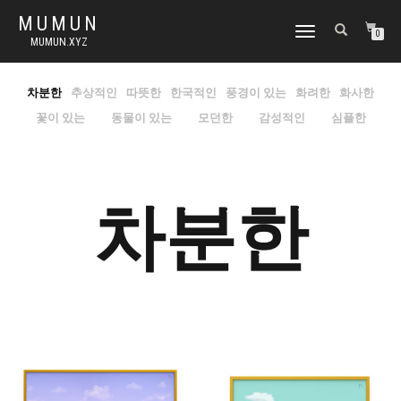
MUMUN
토
0
MUMUN.XYZ
글
내
비
차분한
추상적인
따뜻한
한국적인
풍경이 있는
화려한
화사한
게
꽃이 있는
동물이 있는
모던한
감성적인
심플한
이
션
차분한