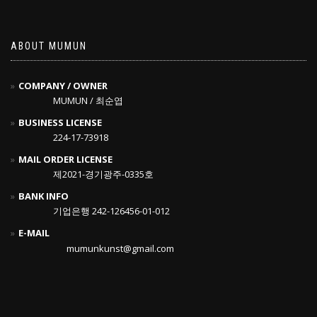
ABOUT MUMUN
COMPANY / OWNER
MUMUN / 최순엽
BUSINESS LICENSE
224-17-73918
MAIL ORDER LICENSE
제2021-경기광주-0335호
BANK INFO
기업은행 242-126456-01-012
E-MAIL
mumunkunst@gmail.com