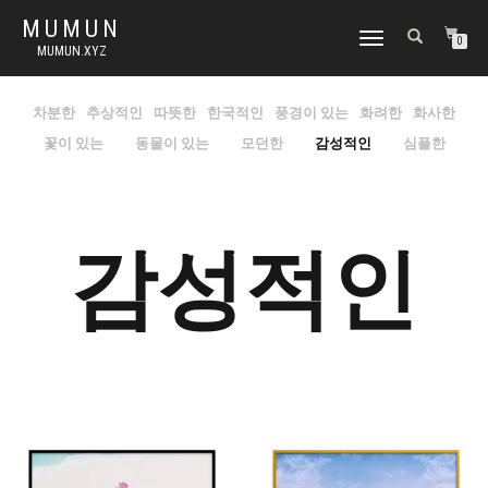
MUMUN
토
0
MUMUN.XYZ
글
내
비
차분한
추상적인
따뜻한
한국적인
풍경이 있는
화려한
화사한
게
꽃이 있는
동물이 있는
모던한
감성적인
심플한
이
션
감성적인