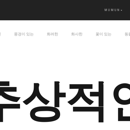
MUMUN
인
풍경이 있는
화려한
화사한
꽃이 있는
동
추상적