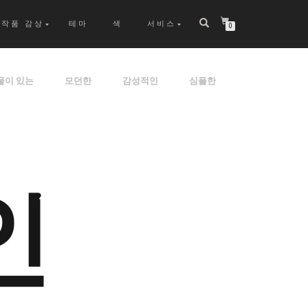
작품 감상
테마
색
서비스
0
물이 있는
모던한
감성적인
심플한
인