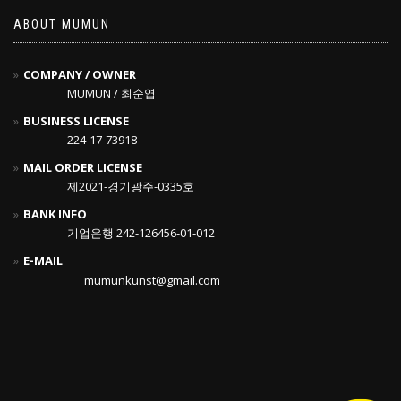
ABOUT MUMUN
COMPANY / OWNER
MUMUN / 최순엽
BUSINESS LICENSE
224-17-73918
MAIL ORDER LICENSE
제2021-경기광주-0335호
BANK INFO
기업은행 242-126456-01-012
E-MAIL
mumunkunst@gmail.com