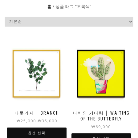
홈
/ 상품 태그 “초록색”
나뭇가지 │ BRANCH
나비의 기다림 │ WAITING
OF THE BUTTERFLY
₩
25,000
₩
35,000
~
₩
69,000
옵션 선택