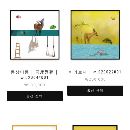
동상이몽 │ 同床異夢 │
바라보다 │ ∞.020022001
∞.020044001
₩
200,000
₩
130,000
옵션 선택
옵션 선택