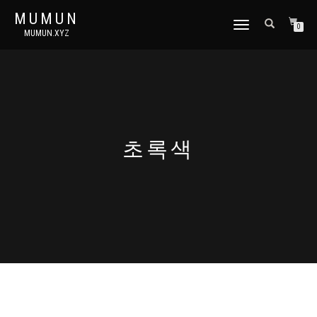
MUMUN
토
0
MUMUN.XYZ
글
내
비
게
이
션
초록색