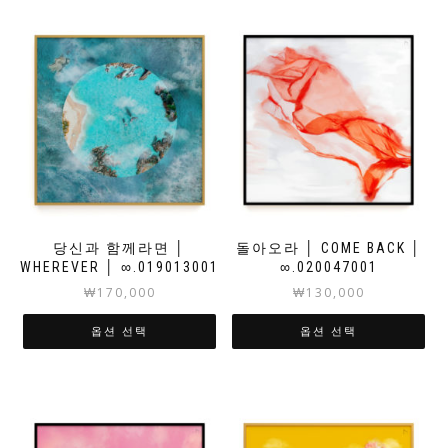
당신과 함께라면 │
돌아오라 │ COME BACK │
WHEREVER │ ∞.019013001
∞.020047001
₩
170,000
₩
130,000
옵션 선택
옵션 선택