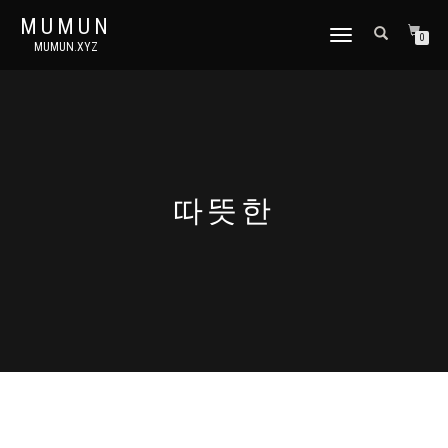
MUMUN
토
0
MUMUN.XYZ
글
내
비
게
이
션
따뜻한