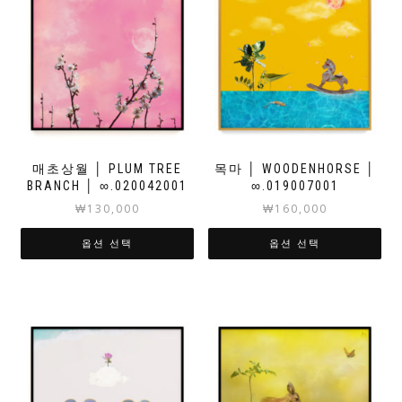
매초상월 │ PLUM TREE
목마 │ WOODENHORSE │
BRANCH │ ∞.020042001
∞.019007001
₩
130,000
₩
160,000
옵션 선택
옵션 선택