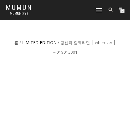
MUMUN
토
0
MUMUN.XYZ
글
내
비
게
이
홈
/
LIMITED EDITION
/ 당신과 함께라면 │ wherever │
션
∞.019013001