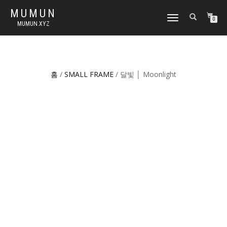
MUMUN
토
0
MUMUN.XYZ
글
내
비
게
이
홈
/
SMALL FRAME
/ 달빛 │ Moonlight
션