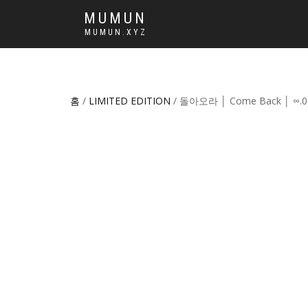
MUMUN
MUMUN.XYZ
홈
/
LIMITED EDITION
/ 돌아오라 │ Come Back │ ∞.0