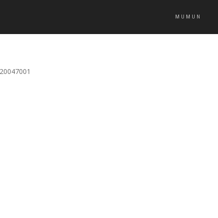
MUMUN
20047001