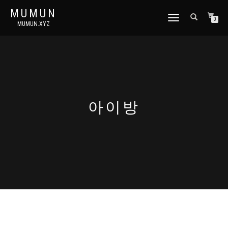
MUMUN
토
0
MUMUN.XYZ
글
내
비
게
이
션
아이방