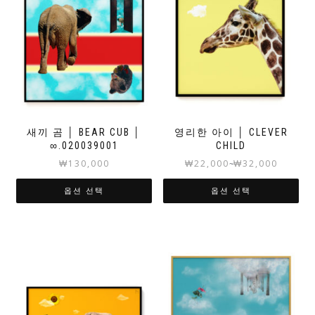
새끼 곰 │ BEAR CUB │
영리한 아이 │ CLEVER
∞.020039001
CHILD
₩
130,000
₩
22,000
₩
32,000
~
옵션 선택
옵션 선택