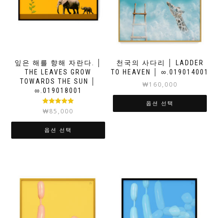
잎은 해를 향해 자란다. │
천국의 사다리 │ LADDER
THE LEAVES GROW
TO HEAVEN │ ∞.019014001
TOWARDS THE SUN │
₩
160,000
∞.019018001
옵션 선택
5 중에서
₩
85,000
5.00
로 평가
됨
옵션 선택