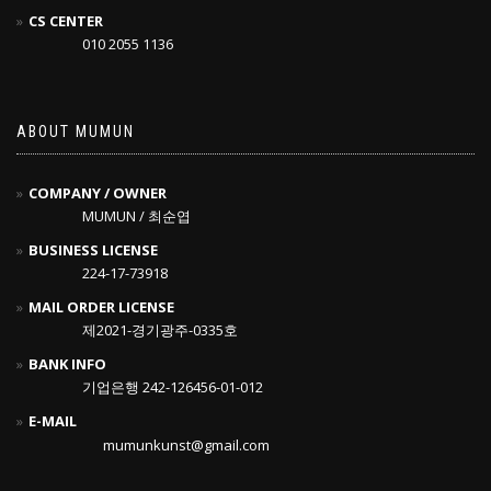
CS CENTER
010 2055 1136
ABOUT MUMUN
COMPANY / OWNER
MUMUN / 최순엽
BUSINESS LICENSE
224-17-73918
MAIL ORDER LICENSE
제2021-경기광주-0335호
BANK INFO
기업은행 242-126456-01-012
E-MAIL
mumunkunst@gmail.com