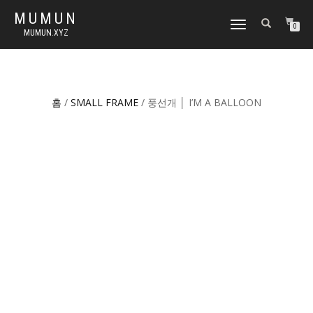
MUMUN
토
0
MUMUN.XYZ
글
내
비
게
이
홈
/
SMALL FRAME
/ 풍선개 │ I’M A BALLOON
션