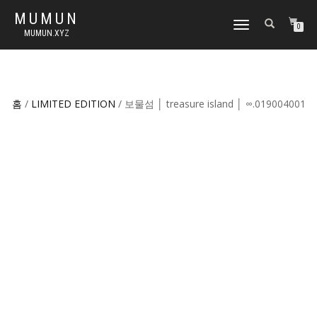
MUMUN
토
0
MUMUN.XYZ
글
내
비
게
이
홈
/
LIMITED EDITION
/ 보물섬 │ treasure island │ ∞.019004001
션