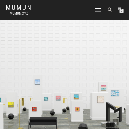
MUMUN
토
0
MUMUN.XYZ
글
내
비
게
이
션