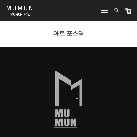
MUMUN
토
0
MUMUN.XYZ
글
내
비
아트 포스터
게
이
션