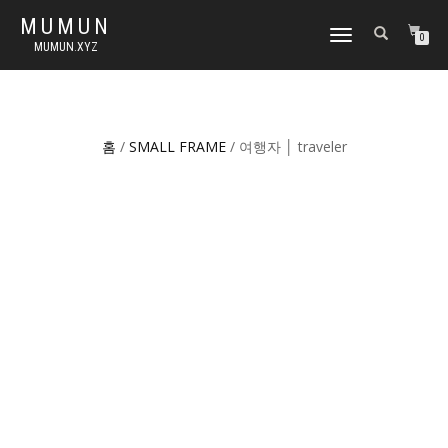
MUMUN
토
0
MUMUN.XYZ
글
내
비
게
이
홈
/
SMALL FRAME
/ 여행자 │ traveler
션