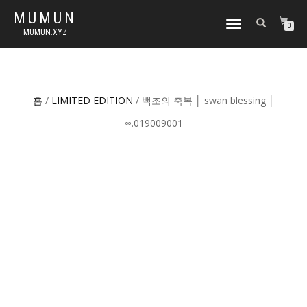
MUMUN
토
0
MUMUN.XYZ
글
내
비
게
이
홈
/
LIMITED EDITION
/ 백조의 축복 │ swan blessing │
션
∞.019009001