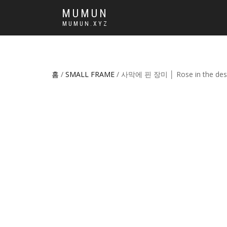
MUMUN
MUMUN.XYZ
홈
/
SMALL FRAME
/ 사막에 핀 장미 │ Rose in the des