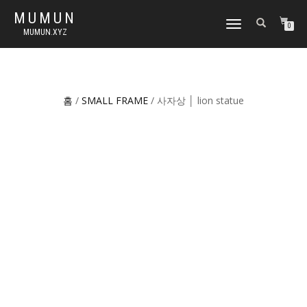
MUMUN
토
0
MUMUN.XYZ
글
내
비
게
이
홈
/
SMALL FRAME
/ 사자상 │ lion statue
션