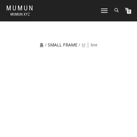
MUMUN
토
0
MUMUN.XYZ
글
내
비
게
이
홈
/
SMALL FRAME
/ 선 │ line
션