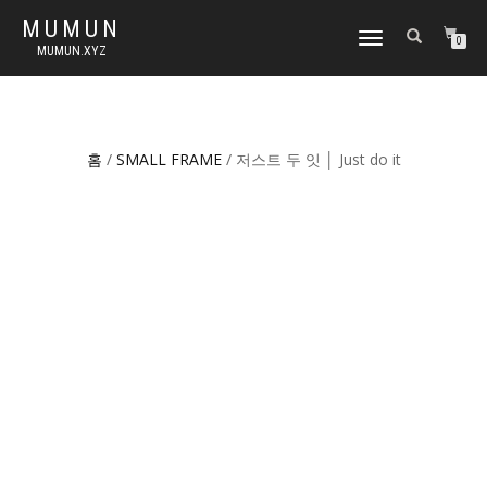
MUMUN
토
0
MUMUN.XYZ
글
내
비
게
이
홈
/
SMALL FRAME
/ 저스트 두 잇 │ Just do it
션