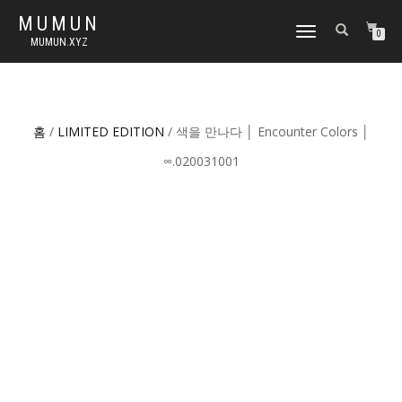
MUMUN
토
0
MUMUN.XYZ
글
내
비
게
이
홈
/
LIMITED EDITION
/ 색을 만나다 │ Encounter Colors │
션
∞.020031001