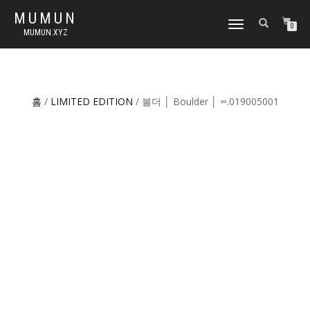
MUMUN
토
0
MUMUN.XYZ
글
내
비
게
이
홈
/
LIMITED EDITION
/ 볼더 │ Boulder │ ∞.019005001
션