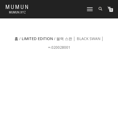
MUMUN
토
0
MUMUN.XYZ
글
내
비
게
이
홈
/
LIMITED EDITION
/ 블랙 스완 │ BLACK SWAN │
션
∞.020028001