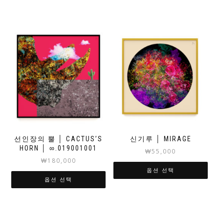
선인장의 뿔 │ CACTUS’S
신기루 │ MIRAGE
HORN │ ∞.019001001
₩
55,000
₩
180,000
옵션 선택
옵션 선택