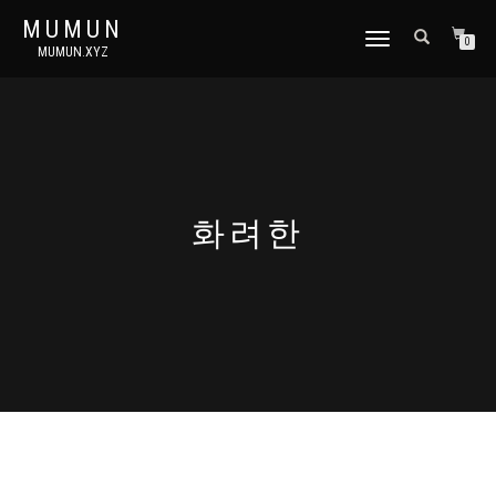
MUMUN
토
0
MUMUN.XYZ
글
내
비
게
이
션
화려한