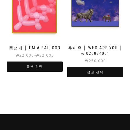
풍선개 │ I’M A BALLOON
후아유 │ WHO ARE YOU │
∞.020034001
₩
22,000
₩
32,000
~
₩
250,000
옵션 선택
옵션 선택