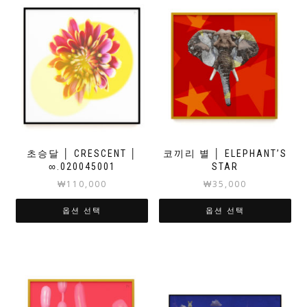
초승달 │ CRESCENT │
코끼리 별 │ ELEPHANT’S
∞.020045001
STAR
₩
110,000
₩
35,000
옵션 선택
옵션 선택