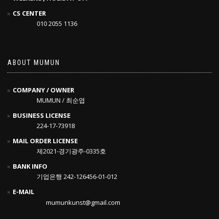
CS CENTER
010 2055 1136
ABOUT MUMUN
COMPANY / OWNER
MUMUN / 최순엽
BUSINESS LICENSE
224-17-73918
MAIL ORDER LICENSE
제2021-경기광주-0335호
BANK INFO
기업은행 242-126456-01-012
E-MAIL
mumunkunst@gmail.com