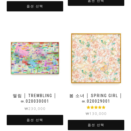
옵션 선택
옵션 선택
떨림 │ TREMBLING │
봄 소녀 │ SPRING GIRL │
∞.020030001
∞.020029001
₩
230,000
5 중에서
₩
130,000
5.00
로 평가
됨
옵션 선택
옵션 선택