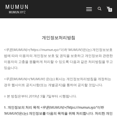
MUMUN
토
0
MUMUN.XYZ
글
내
비
게
이
개인정보처리방침
션
<무문(MUMUN)>(‘https://mumun.xyz/’이하 ‘MUMUN’)
은(는) 개인정보보호
법에 따라 이용자의 개인정보 보호 및 권익을 보호하고 개인정보와 관련한
이용자의 고충을 원활하게 처리할 수 있도록 다음과 같은 처리방침을 두고
있습니다.
<무문(MUMUN)>(‘MUMUN’)
은(는) 회사는 개인정보처리방침을 개정하는
경우 웹사이트 공지사항(또는 개별공지)을 통하여 공지할 것입니다.
○ 본 방침은부터
2019
년
5
월
7
일부터 시행됩니다.
1. 개인정보의 처리 목적
<무문(MUMUN)>(‘https://mumun.xyz/’이하
‘MUMUN’)
은(는) 개인정보를 다음의 목적을 위해 처리합니다. 처리한 개인