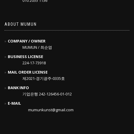
010 2055 1136
ABOUT MUMUN
COMPANY / OWNER
MUMUN / 최순엽
BUSINESS LICENSE
224-17-73918
MAIL ORDER LICENSE
제2021-경기광주-0335호
BANK INFO
기업은행 242-126456-01-012
E-MAIL
mumunkunst@gmail.com