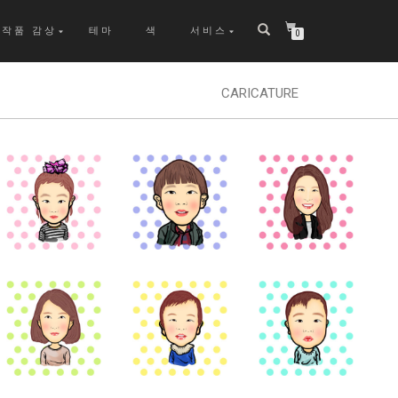
작품 감상
테마
색
서비스
0
CARICATURE