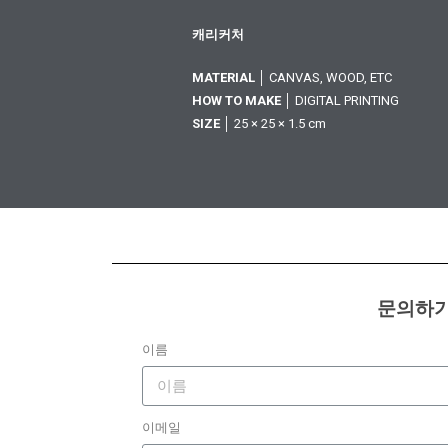
캐리커처
MATERIAL
│ CANVAS, WOOD, ETC
HOW TO MAKE
│ DIGITAL PRINTING
SIZE
│ 25 × 25 × 1.5 cm
문의하
이름
이메일