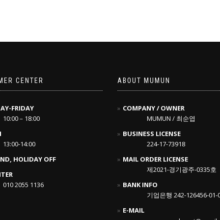
MER CENTER
ABOUT MUMUN
AY-FRIDAY
COMPANY / OWNER
10:00 – 18:00
MUMUN / 최순엽
H
BUSINESS LICENSE
13:00-14:00
224-17-73918
ND, HOLIDAY OFF
MAIL ORDER LICENSE
제2021-경기광주-0335호
NTER
010 2055 1136
BANK INFO
기업은행 242-126456-01-
E-MAIL