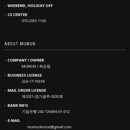
WEEKEND, HOLIDAY OFF
CS CENTER
010 2055 1136
ABOUT MUMUN
COMPANY / OWNER
MUMUN / 최순엽
BUSINESS LICENSE
224-17-73918
MAIL ORDER LICENSE
제2021-경기광주-0335호
BANK INFO
기업은행 242-126456-01-012
E-MAIL
mumunkunst@gmail.com