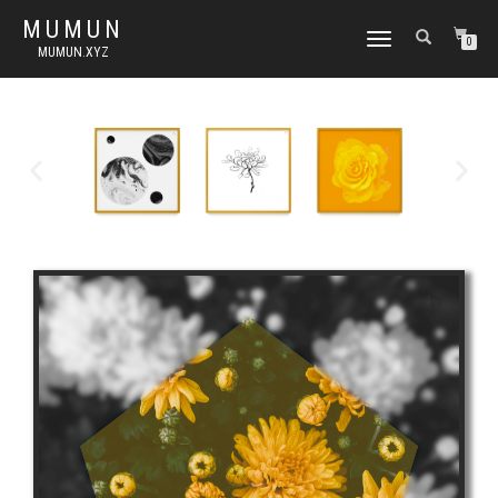
MUMUN
토
0
MUMUN.XYZ
글
내
비
게
이
션