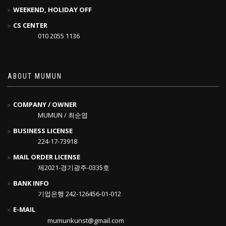
WEEKEND, HOLIDAY OFF
CS CENTER
010 2055 1136
ABOUT MUMUN
COMPANY / OWNER
MUMUN / 최순엽
BUSINESS LICENSE
224-17-73918
MAIL ORDER LICENSE
제2021-경기광주-0335호
BANK INFO
기업은행 242-126456-01-012
E-MAIL
mumunkunst@gmail.com