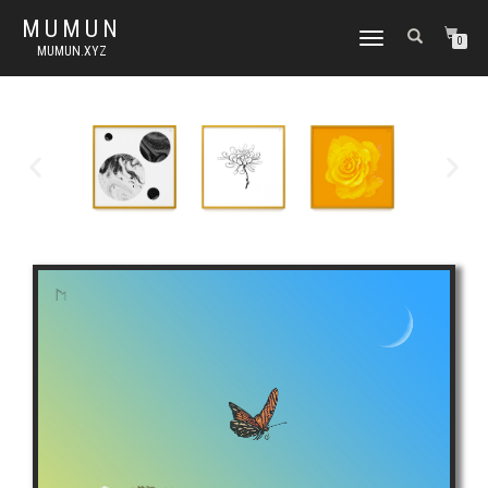
MUMUN
토
0
MUMUN.XYZ
글
내
비
게
이
션