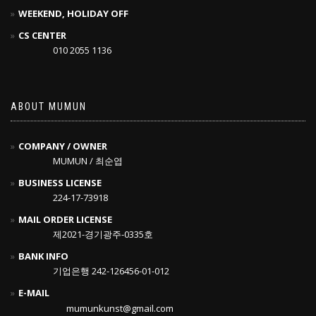
WEEKEND, HOLIDAY OFF
CS CENTER
010 2055 1136
ABOUT MUMUN
COMPANY / OWNER
MUMUN / 최순엽
BUSINESS LICENSE
224-17-73918
MAIL ORDER LICENSE
제2021-경기광주-0335호
BANK INFO
기업은행 242-126456-01-012
E-MAIL
mumunkunst@gmail.com