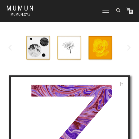
MUMUN
토
0
MUMUN.XYZ
글
내
비
게
이
션