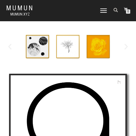
MUMUN
토
0
MUMUN.XYZ
글
내
비
게
이
션