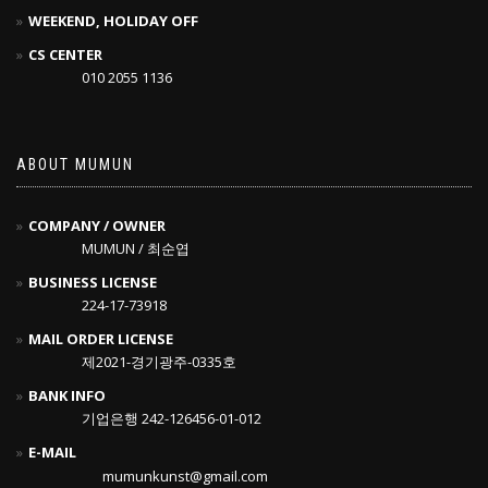
WEEKEND, HOLIDAY OFF
CS CENTER
010 2055 1136
ABOUT MUMUN
COMPANY / OWNER
MUMUN / 최순엽
BUSINESS LICENSE
224-17-73918
MAIL ORDER LICENSE
제2021-경기광주-0335호
BANK INFO
기업은행 242-126456-01-012
E-MAIL
mumunkunst@gmail.com