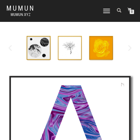
MUMUN
토
0
MUMUN.XYZ
글
내
비
게
이
션