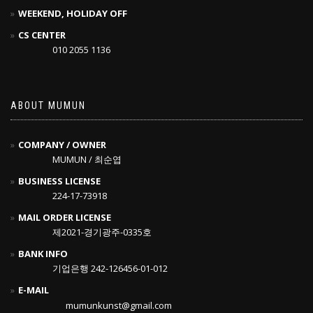
WEEKEND, HOLIDAY OFF
CS CENTER
010 2055 1136
ABOUT MUMUN
COMPANY / OWNER
MUMUN / 최순엽
BUSINESS LICENSE
224-17-73918
MAIL ORDER LICENSE
제2021-경기광주-0335호
BANK INFO
기업은행 242-126456-01-012
E-MAIL
mumunkunst@gmail.com