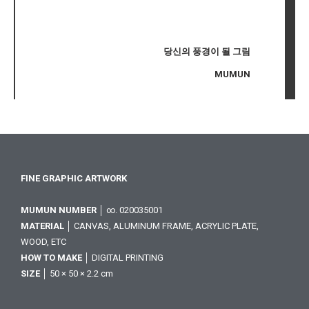
당신의 풍경이 될 그림
MUMUN
FINE GRAPHIC ARTWORK
MUMUN NUMBER
│ ∞. 020035001
MATERIAL
│ CANVAS, ALUMINUM FRAME, ACRYLIC PLATE,
WOOD, ETC
HOW TO MAKE
│ DIGITAL PRINTING
SIZE
│ 50 × 50 × 2.2 cm