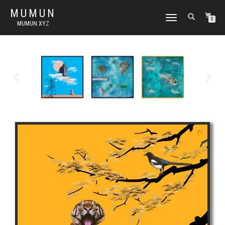
MUMUN
토
0
MUMUN.XYZ
글
내
비
게
이
션