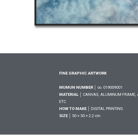
FINE GRAPHIC ARTWORK
MUMUN NUMBER
│ ∞. 019009001
MATERIAL
│ CANVAS, ALUMINUM FRAME, A
ETC
HOW TO MAKE
│ DIGITAL PRINTING
SIZE
│ 50 × 50 × 2.2 cm