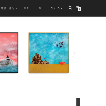
작품 감상
테마
색
서비스
0