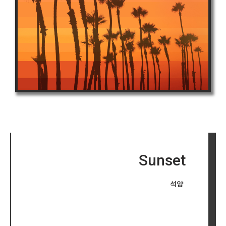
Sunset
석양