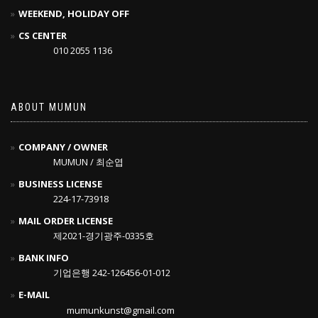
WEEKEND, HOLIDAY OFF
CS CENTER
010 2055 1136
ABOUT MUMUN
COMPANY / OWNER
MUMUN / 최순엽
BUSINESS LICENSE
224-17-73918
MAIL ORDER LICENSE
제2021-경기광주-0335호
BANK INFO
기업은행 242-126456-01-012
E-MAIL
mumunkunst@gmail.com