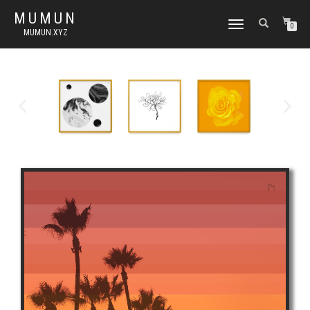
MUMUN
토
0
MUMUN.XYZ
글
내
비
게
이
션