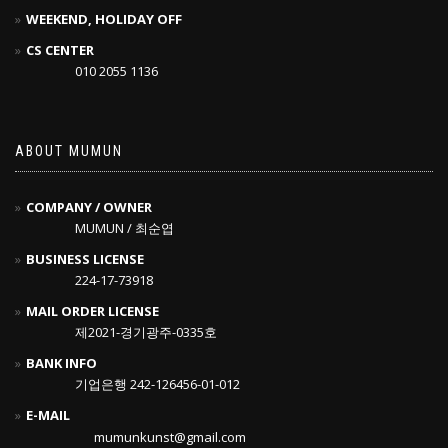
WEEKEND, HOLIDAY OFF
CS CENTER
010 2055 1136
ABOUT MUMUN
COMPANY / OWNER
MUMUN / 최순엽
BUSINESS LICENSE
224-17-73918
MAIL ORDER LICENSE
제2021-경기광주-0335호
BANK INFO
기업은행 242-126456-01-012
E-MAIL
mumunkunst@gmail.com