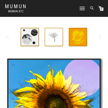
MUMUN
토
0
MUMUN.XYZ
글
내
비
게
이
션