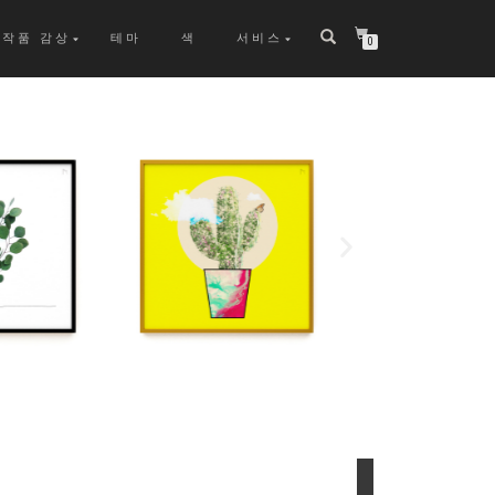
작품 감상
테마
색
서비스
0