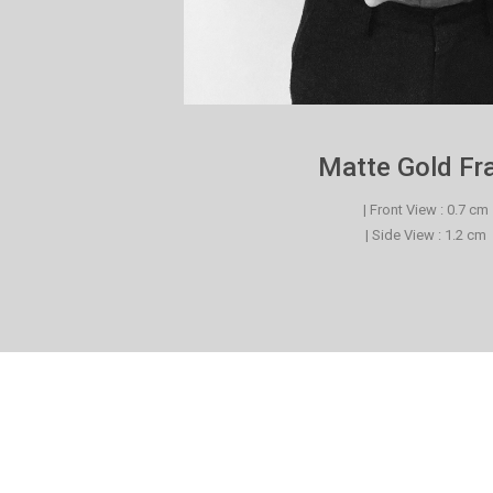
Matte Gold F
| Front View : 0.7 cm
| Side View : 1.2 cm