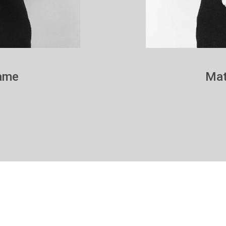
rame
Mat