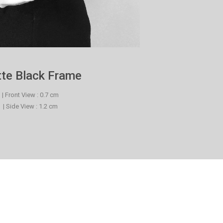
te Black Frame
| Front View : 0.7 cm
| Side View : 1.2 cm