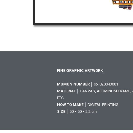
FINE GRAPHIC ARTWORK
MUMUN NUMBER
│ ∞. 020043001
MATERIAL
│ CANVAS, ALUMINUM FRAME, A
ETC
HOW TO MAKE
│ DIGITAL PRINTING
SIZE
│ 50 × 50 × 2.2 cm