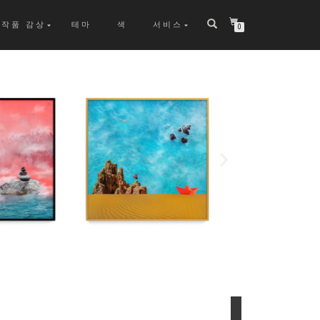
작품 감상
테마
색
서비스
0