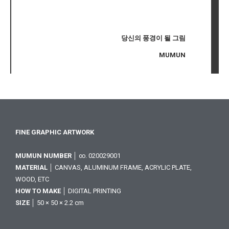
당신의 풍경이 될 그림
MUMUN
FINE GRAPHIC ARTWORK
MUMUN NUMBER
│ ∞. 020029001
MATERIAL
│ CANVAS, ALUMINUM FRAME, ACRYLIC PLATE,
WOOD, ETC
HOW TO MAKE
│ DIGITAL PRINTING
SIZE
│ 50 × 50 × 2.2 cm