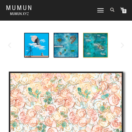
MUMUN
토
0
MUMUN.XYZ
글
내
비
게
이
션