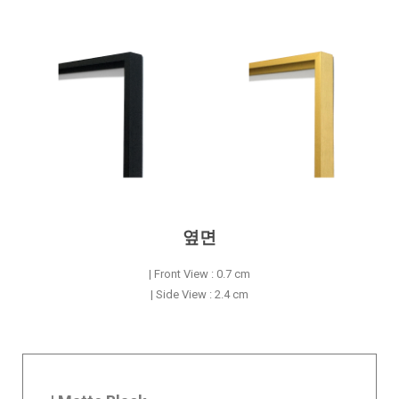
옆면
| Front View : 0.7 cm
| Side View : 2.4 cm