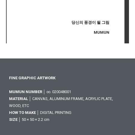
당신의 풍경이 될 그림
MUMUN
FINE GRAPHIC ARTWORK
MUMUN NUMBER
│ ∞. 020048001
MATERIAL
│ CANVAS, ALUMINUM FRAME, ACRYLIC PLATE,
WOOD, ETC
HOW TO MAKE
│ DIGITAL PRINTING
SIZE
│ 50 × 50 × 2.2 cm