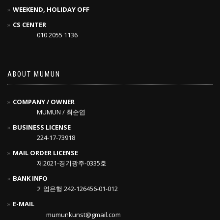
WEEKEND, HOLIDAY OFF
CS CENTER
010 2055 1136
ABOUT MUMUN
COMPANY / OWNER
MUMUN / 최순엽
BUSINESS LICENSE
224-17-73918
MAIL ORDER LICENSE
제2021-경기광주-0335호
BANK INFO
기업은행 242-126456-01-012
E-MAIL
mumunkunst@gmail.com