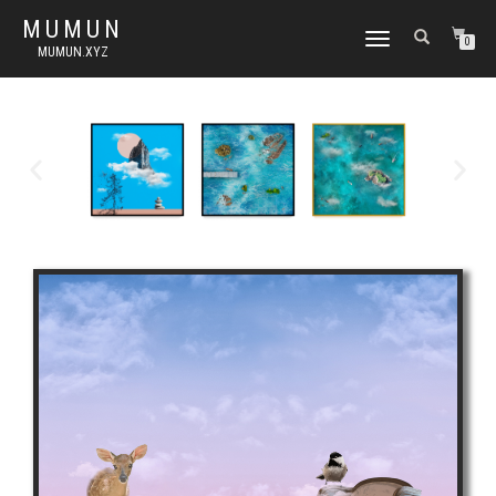
MUMUN
토
0
MUMUN.XYZ
글
내
비
게
이
션