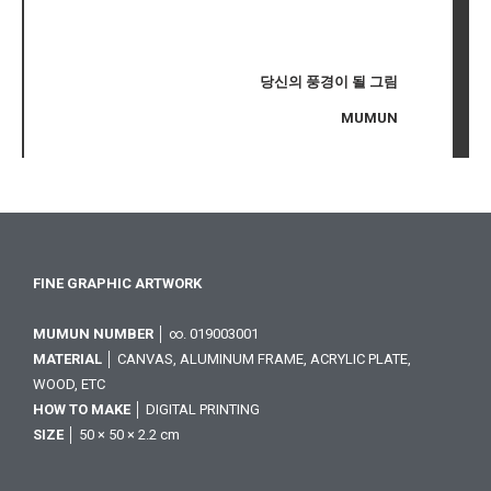
당신의 풍경이 될 그림
MUMUN
FINE GRAPHIC ARTWORK
MUMUN NUMBER
│ ∞. 019003001
MATERIAL
│ CANVAS, ALUMINUM FRAME, ACRYLIC PLATE,
WOOD, ETC
HOW TO MAKE
│ DIGITAL PRINTING
SIZE
│ 50 × 50 × 2.2 cm