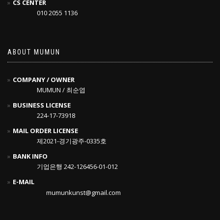
CS CENTER
010 2055 1136
ABOUT MUMUN
COMPANY / OWNER
MUMUN / 최순엽
BUSINESS LICENSE
224-17-73918
MAIL ORDER LICENSE
제2021-경기광주-0335호
BANK INFO
기업은행 242-126456-01-012
E-MAIL
mumunkunst@gmail.com