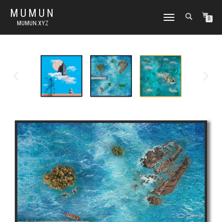
MUMUN
토
0
MUMUN.XYZ
글
내
비
게
이
션