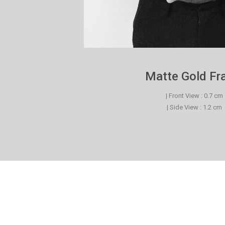
Matte Gold F
| Front View : 0.7 cm
| Side View : 1.2 cm