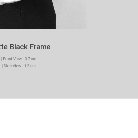
te Black Frame
| Front View : 0.7 cm
| Side View : 1.2 cm