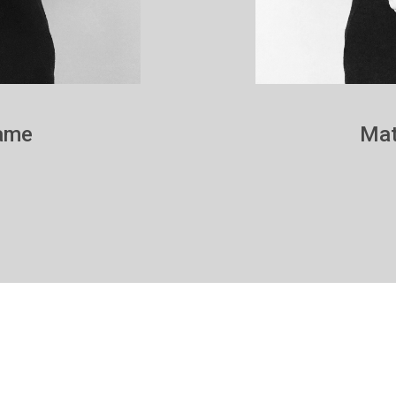
rame
Mat