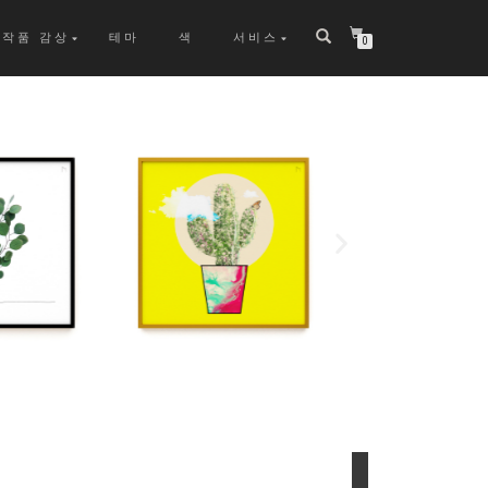
작품 감상
테마
색
서비스
0