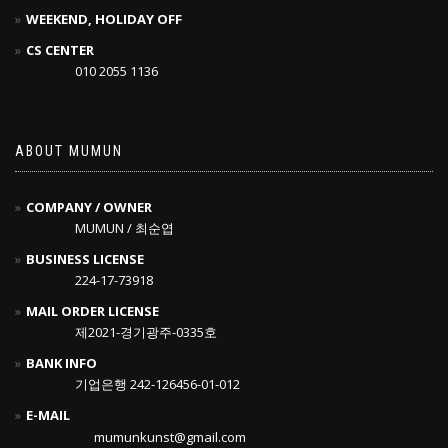
WEEKEND, HOLIDAY OFF
CS CENTER
010 2055 1136
ABOUT MUMUN
COMPANY / OWNER
MUMUN / 최순엽
BUSINESS LICENSE
224-17-73918
MAIL ORDER LICENSE
제2021-경기광주-0335호
BANK INFO
기업은행 242-126456-01-012
E-MAIL
mumunkunst@gmail.com