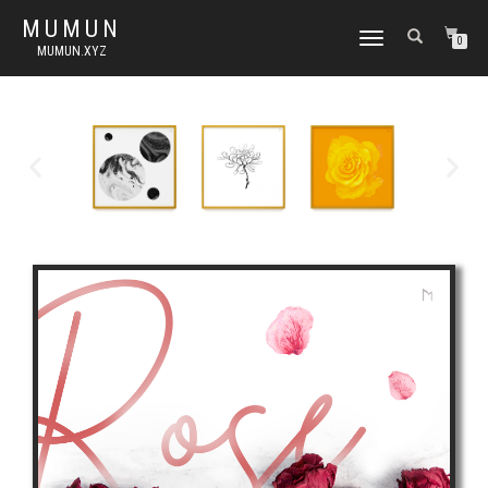
MUMUN
토
0
MUMUN.XYZ
글
내
비
게
이
션