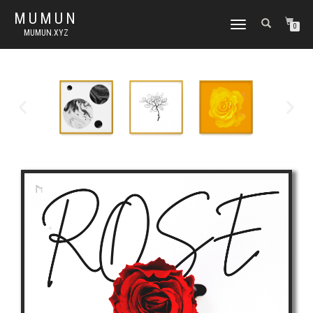
MUMUN
토
0
MUMUN.XYZ
글
내
비
게
이
션