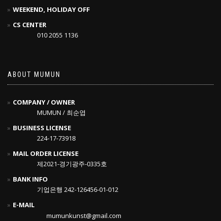
WEEKEND, HOLIDAY OFF
CS CENTER
010 2055 1136
ABOUT MUMUN
COMPANY / OWNER
MUMUN / 최순엽
BUSINESS LICENSE
224-17-73918
MAIL ORDER LICENSE
제2021-경기광주-0335호
BANK INFO
기업은행 242-126456-01-012
E-MAIL
mumunkunst@gmail.com